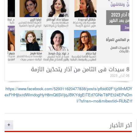
o
n
8 سيدات في الثامن من آذار يتحدّين الأزمة
08 آذار, 2023
https://www.facebook.com/529311620477838/posts/pfbid02F1jzMnMDY
exFHHjbxrdWimdogHyH8mQ6SVijqJBKYdgEiTEd7GNsT8PEt24EPeDm
l/?sfnsn=mo&mibextid=RUbZ1f
آخر الأخبار