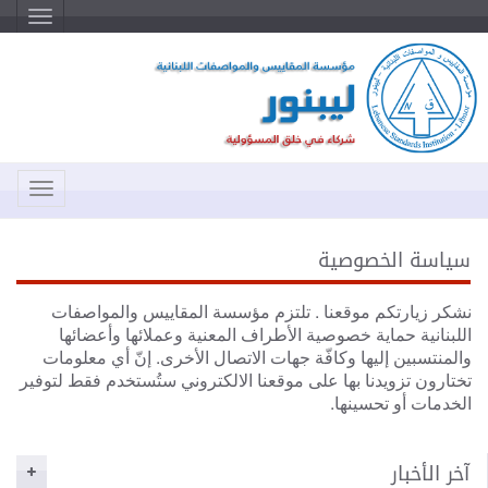
T
o
g
g
l
e
n
a
v
i
g
a
T
t
o
i
o
g
n
g
سياسة الخصوصية
l
e
نشكر زيارتكم موقعنا
. تلتزم مؤسسة المقاييس والمواصفات
n
اللبنانية حماية خصوصية الأطراف المعنية وعملائها وأعضائها
a
والمنتسبين إليها وكافّة جهات الاتصال الأخرى. إنّ أي معلومات
v
تختارون تزويدنا بها على موقعنا الالكتروني ستُستخدم
فقط لتوفير
i
الخدمات أو تحسينها.
g
a
t
آخر الأخبار
i