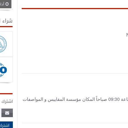
آذار 30, 
شراء 
لجنة فنية : NL TC 138: PLASTIC PIPING SYSTEM الساعة 09:30 صباحاً المكان مؤسسة المقاييس و المواصفات
اشترك ف