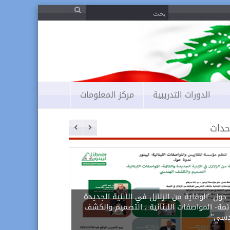
S
S
e
e
a
r
a
c
r
h
c
/
h
s
u
f
b
o
m
r
i
الدورات التدريبية
مركز المعلومات
t
أحداث
حول "الوقاية من الزلازل في الابنية الجديدة
ئمة- المواصفات اللبنانية ، التصميم والكشف
دسي"