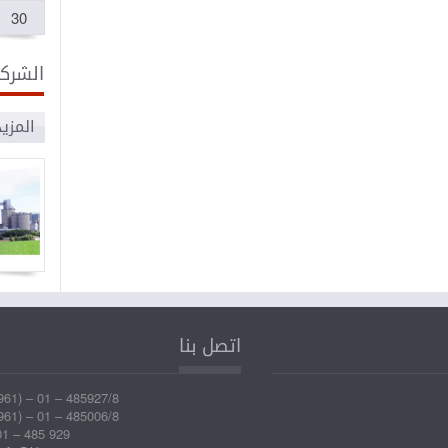
30
الشركا
المزي
الصناعات
تراب
البلاستيكية
اتصل بنا
المتقدمة
961) – 01 – 485927/8
961) – 01 – 485006/8
1 – 485 929