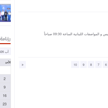
رزنامة
الأحد
10
9
8
7
6
2
9
16
23