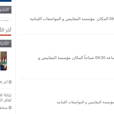
النشرا
آخر الأ
الأخبار
لجنة فنية : NL TC 91: SURFACE ACTIVE AGENTS الساعة 09:30 صباحاً المكان مؤسسة المقاييس و
أيار 06, 2020
زيارة ل
لبنان ا
شباط 24, 020