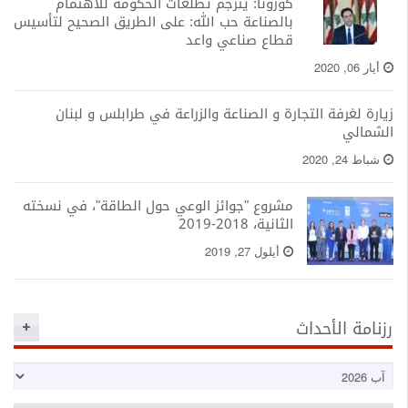
كورونا: يترجم تطلعات الحكومة للاهتمام
بالصناعة حب الله: على الطريق الصحيح لتأسيس
قطاع صناعي واعد
جارة و الصناعة والزراعة في طرابلس و لبنان
مشروع "جوائز الوعي حول الطاقة"، في نسخته
الثانية، 2018-2019
أيلول 27, 2019
ث