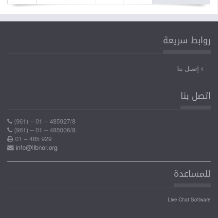
روابط سريعة
إتصل بنا
اتصل بنا
(961) – 01 – 485927/8
(961) – 01 – 485006/8
01 – 485 929
info@libnor.org
للمساعدة
Live Chat Software