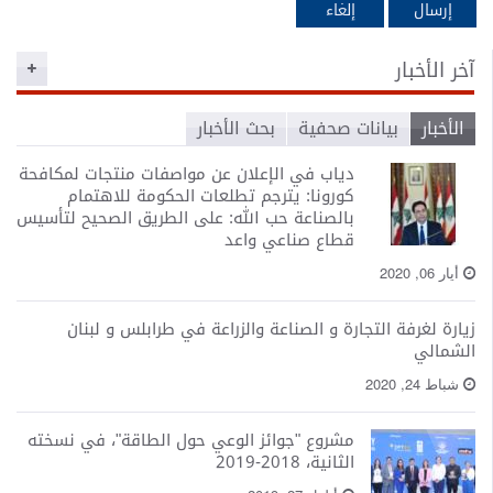
ة
بحث الأخبار
ي الإعلان عن مواصفات منتجات لمكافحة
: يترجم تطلعات الحكومة للاهتمام
عة حب الله: على الطريق الصحيح لتأسيس
ناعي واعد
لصناعة والزراعة في طرابلس و لبنان
"جوائز الوعي حول الطاقة"، في نسخته
20