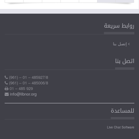
روابط سريعة
إتصل بنا
اتصل بنا
(961) – 01 – 485927/8
(961) – 01 – 485006/8
01 – 485 929
info@libnor.org
للمساعدة
Live Chat Software