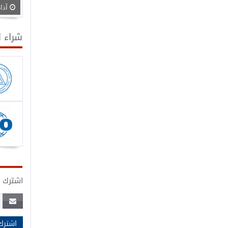
آذار 30, 
شراء 
اشترك ف