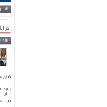
النشرا
آخر الأ
الأخبار
أيار 06, 2020
زيارة ل
لبنان ا
شباط 24, 020