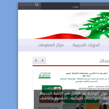
S
S
e
e
a
r
a
c
r
h
c
/
h
s
u
f
b
o
m
r
i
الدورات التدريبية
مركز المعلومات
t
أحداث
حول "الوقاية من الزلازل في الابنية الجديدة
ئمة- المواصفات اللبنانية ، التصميم والكشف
دسي"