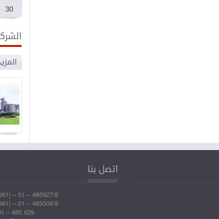
30
الشركا
المزي
الصناعات
تراب
البلاستيكية
اتصل بنا
المتقدمة
961) – 01 – 485927/8
961) – 01 – 485006/8
1 – 485 929