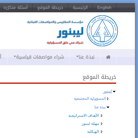
English
الرئيسية
خريطة الموقع
أسئلة متكرّرة
نبذة عنا
شراء مواصفات قياسية
أ
خريطة الموقع
ليبنور
المسؤولية المجتمعية
نبذة عنا
الأهداف الاستراتيجية
مهمّة ليبنور
الهيكلية