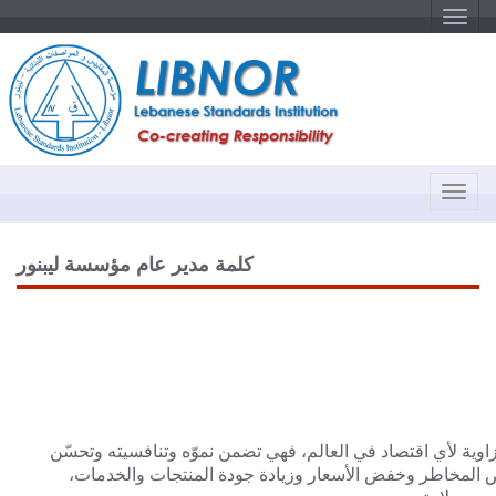
T
o
g
g
l
e
n
a
v
i
g
a
T
t
o
i
o
g
n
g
كلمة مدير عام مؤسسة ليبنور
l
e
n
a
v
i
g
a
اوية لأي اقتصاد في العالم، فهي تضمن نموّه وتنافسيته وتحسّن
t
ص المخاطر وخفض الأسعار وزيادة جودة المنتجات والخدمات،
i