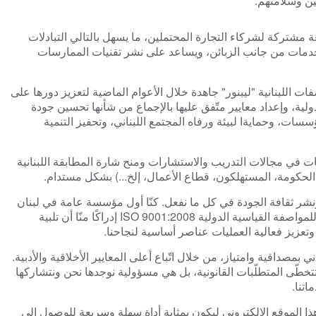
ين وسلامتهم.
o
n
ة مشتركة لشركاء التجارة المحتملين، ما يسهل بالتالي التبادلات
لخدمات من جانب الزبائن، ويساعد على نشر تقنيات الممارسات
اللبنانية "ليبنور" جاهدة خلال الأعوام الماضية لتعزيز دورها على
ولية، وإعداد معايير متّفق عليها بالإجماع من شأنها تحسين جودة
ات، وحمايةا لبيئة ورفاه المجتمع اللبناني، وتحفيز التنمية
ت في مجالات التدريب والاستشارات ومنح شارة المطابقة اللبنانية
(الحكومة، المستهلكون، قطاع الأعمال، إلخ...) بشكل مستدام.
امنا واحد وهونشر ثقافة الجودة في كل ما نفعل. كنّا أول مؤسسة عامة في لبنان
للمواصفة القياسية الدولية
ISO 9001:2008
إدراكًا منّا أن تلبية
تعزيز فعالية العمليات عناصر أساسية لنجاحنا.
بمصداقية وامتياز، من خلال اتّباع أعلى المعايير الأخلاقية والأدبية.
تتخطّى المتطلّبات القانونية، بل هي مسؤولية نوجدها نحن ونتشاركها
اتنا.
ا هذا الموقع الالكتروني ليكون بمثابة أداة سهلة وسريعة للوصول إلى