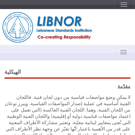
T
o
g
g
l
e
n
a
v
i
g
a
T
t
o
i
o
g
n
g
الهيكلية
l
e
مقدّمة
n
a
لا يمكن وضع مواصفات قياسية من دون لجان فنية. فاللجان
v
الفنية أساسية في عملية إصدار المواصفات القياسية. ويبرز نوعان
i
من اللجان الفنية، وهما: اللجان الفنية العاكسة (التي تعمل على
g
اعتماد مواصفات قياسية دولية أو إقليمية) واللجان الفنية الوطنية
a
التي تُعنى بمعايير لبنانية معيّنة. وتعتبر مشاركة الأطراف المعنية
t
على قدر من الأهمية باعتبار أنّها تعبّر عن وجهة نظر الأطراف التي
i
تمثلها وخبراتها. وبالإضافة إلى ذلك، يجوز لأعضاء اللجنة الفنية