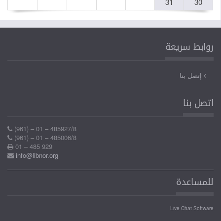
31
30
روابط سريعة
إتصل بنا
اتصل بنا
(961) – 01 – 485927/8
(961) – 01 – 485006/8
01 – 485 929
info@libnor.org
للمساعدة
Live Chat Software